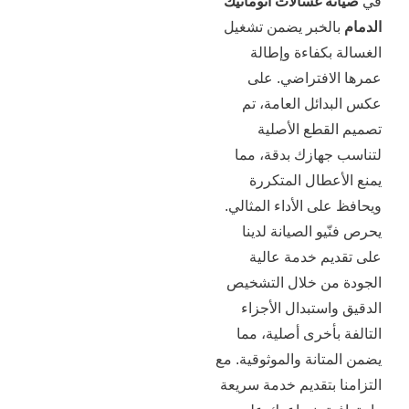
 غسالات اتوماتيك
خبر يضمن تشغيل
كفاءة وإطالة
افتراضي. على
ئل العامة، تم
قطع الأصلية
هازك بدقة، مما
طال المتكررة
ى الأداء المثالي.
و الصيانة لدينا
م خدمة عالية
ن خلال التشخيص
ستبدال الأجزاء
أخرى أصلية، مما
انة والموثوقية. مع
بتقديم خدمة سريعة