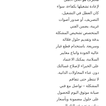
غيلها بكفاءة. سواء
ل في التشغيل،
 أو صدور أصوات
ضمن الفني
 تشخيص المشكلة
يم حلول فعّالة
باستخدام قطع غيار
دة واتباع معايير
يمكنك الاعتماد
اء لإصلاح غسالتك
المحاولات الذاتية.
حتى تتفاقم
– تواصل مع فني
ثوق اليوم للحصول
 مضمونة وبأسعار
يد غسالتك إلى