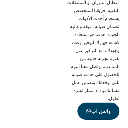
دوران أو المشكلات
فريقنا المتخصص
حدث الأدوات
انة دقيقة وعالية
دفنا هو استعادة
ازك لتوفير وقتك
ع التركيز على
بة خالية من
تواصل معنا اليوم
لى خدمة صيانة
عاتك وتضمن عمل
داء ممتاز لفترة
س اب