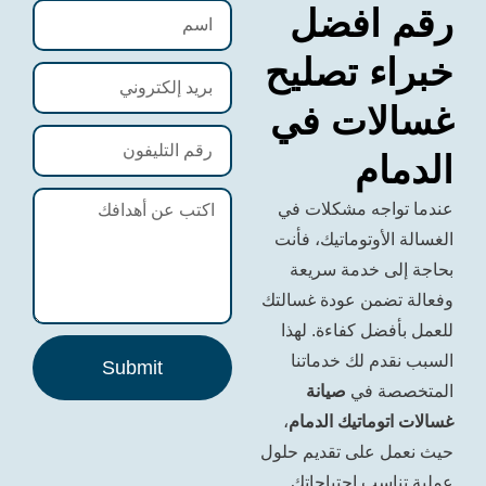
افضل
ء تصليح
ات في
ام
اجه مشكلات في
لأوتوماتيك، فأنت
ى خدمة سريعة
ضمن عودة غسالتك
ضل كفاءة. لهذا
دم لك خدماتنا
Submit
ة في
صيانة
وماتيك الدمام
،
 على تقديم حلول
اسب احتياجاتك