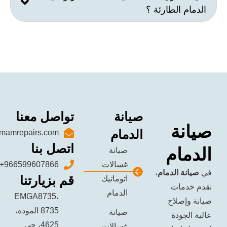
الطارئة ؟
صيانة
تواصل معنا
ة
الدمام
sales@dammamrepairs.com
اتصل بنا
ام
صيانة
غسالات
966599607866+
 الدمام
،
قم بزيارتنا
اتوماتيك
ات
الدمام
EMGA8735،
صلاح
8735 الموده،
صيانة
ودة
4625، حي
غسالات