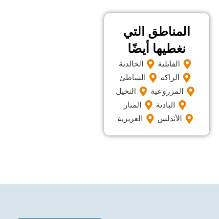
ناطق التي
طيها أيضًا
فايلية
الخالدية
لراكه
الشاطئ
مزروعية
النخيل
البادية
المنار
أندلس
العزيزية