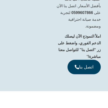
سعار. اتصل بنا الآن
0599607
لتجربة
ة احترافية
وذج الآن ليصلك
فوري، واضغط على
بنا” للتواصل معنا
 بنا