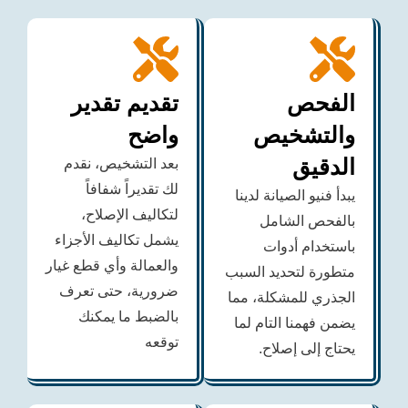
فحص
تقديم تقدير
تشخيص
واضح
قيق
بعد التشخيص، نقدم
لك تقديراً شفافاً
نيو الصيانة لدينا
لتكاليف الإصلاح،
حص الشامل
يشمل تكاليف الأجزاء
دام أدوات
والعمالة وأي قطع غيار
رة لتحديد السبب
ضرورية، حتى تعرف
ري للمشكلة، مما
بالضبط ما يمكنك
فهمنا التام لما
توقعه
 إلى إصلاح.