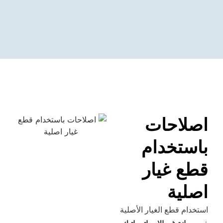
حات
خدام
غيار
ة
طع الغيار الأصلية