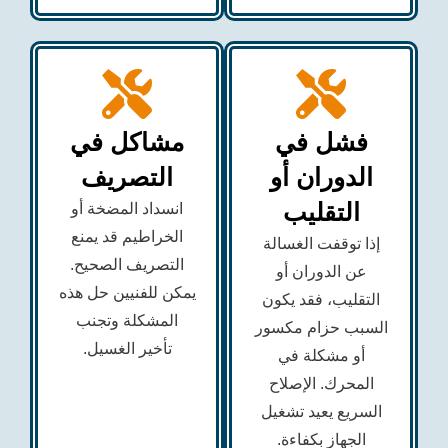
شل في
مشاكل في
دوران أو
التصريف
التقليب
انسداد المضخة أو
الخراطيم قد يمنع
 توقفت الغسالة
التصريف الصحيح.
ن الدوران أو
يمكن للفنيين حل هذه
قليب، فقد يكون
المشكلة وتجنب
ب حزام مكسور
تأخير الغسيل.
و مشكلة في
محرك. الإصلاح
ريع يعيد تشغيل
لجهاز بكفاءة.