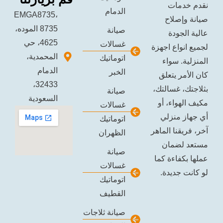
ات
الدمام
EMGA8735،
صلاح
8735 الموده،
صيانة
ودة
4625، حي
غسالات
اع اجهزة
المحمدية،
اتوماتيك
 سواء
الدمام
الخبر
 يتعلق
32433،
غسالتك،
صيانة
السعودية
اء، أو
غسالات
منزلي
اتوماتيك
نا الماهر
الظهران
ضمان
صيانة
اءة كما
غسالات
ديدة.
اتوماتيك
القطيف
صيانة ثلاجات