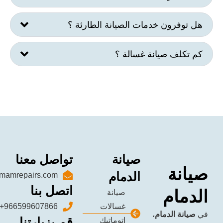
رون خدمات الصيانة الطارئة ؟
ف صيانة غسالة ؟
صيانة
تواصل معنا
ة
الدمام
sales@dammamrepairs.com
اتصل بنا
ام
صيانة
غسالات
966599607866+
 الدمام
،
قم بزيارتنا
اتوماتيك