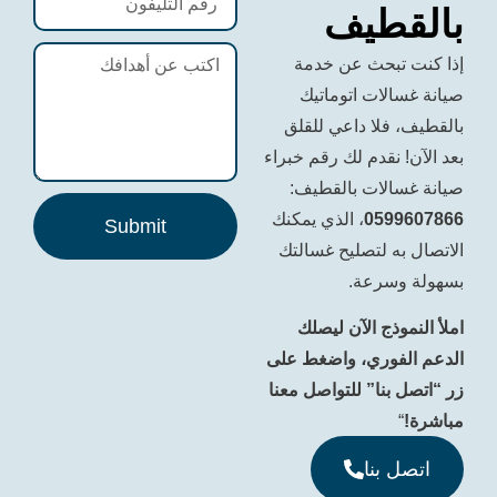
طيف
تبحث عن خدمة
لات اتوماتيك
فلا داعي للقلق
 نقدم لك رقم خبراء
الات بالقطيف:
059
، الذي يمكنك
Submit
ه لتصليح غسالتك
سرعة.
وذج الآن ليصلك
فوري، واضغط على
بنا” للتواصل معنا
 بنا