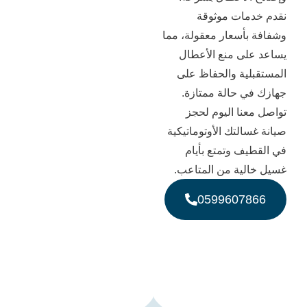
ات موثوقة
أسعار معقولة، مما
ى منع الأعطال
ية والحفاظ على
 حالة ممتازة.
ا اليوم لحجز
لتك الأوتوماتيكية
 وتمتع بأيام
ية من المتاعب.
0599607