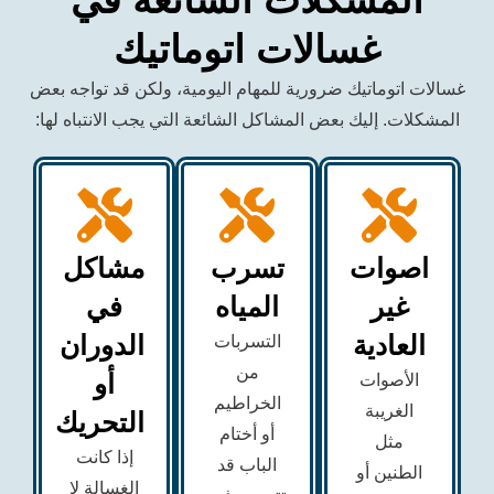
غسالات اتوماتيك
وماتيك ضرورية للمهام اليومية، ولكن قد تواجه بعض
 إليك بعض المشاكل الشائعة التي يجب الانتباه لها:
وات
تسرب
مشاكل
ير
المياه
في
ادية
الدوران
التسربات
من
أو
صوات
الخراطيم
ريبة
التحريك
أو أختام
ثل
إذا كانت
الباب قد
ين أو
الغسالة لا