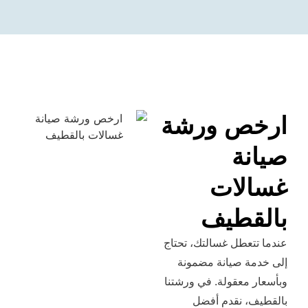
ص ورشة
ة
ات
طيف
عطل غسالتك، تحتاج
 صيانة مضمونة
معقولة. في ورشتنا
 نقدم أفضل