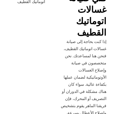
ات
اتيك
طيف
حاجة إلى صيانة
توماتيك القطيف،
 لمساعدتك. نحن
 في صيانة
لغسالات
يكية لضمان عملها
لية. سواء كان
لة في الدوران أو
أو المحرك، فإن
لماهر يقوم بتشخيص
لأعطال بسرعة.